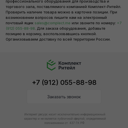
профессионального оборудования для производства и
Оборудование
Время работы:
торгового зала, поставляемого компанией Комплект-Ритейл.
Проверить наличие товара можно в карточке позиции. При
9:00-18:00
По категориям
возникновении вопросов пишите нам на электронный
Выходные:
Готовые решения
почтовый ящик
sales@complect.me
или звоните по номеру:
+7
сб, вс, праздничные дни
(912) 055-88-98
. Для заказа оборудования, добавьте
Прайс-лист
позицию в корзину, воспользовавшись кнопкой.
Карта сайта
Организовываем доставку по всей территории России.
+7 (912) 055-88-98
Заказать звонок
Интернет ресурс носит исключительно информационный
характер и не является публичной офертой, определяемой
положениями ст. 437 ГК РФ.