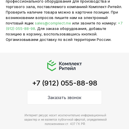
профессионального оборудования для производства и
Оборудование
Время работы:
торгового зала, поставляемого компанией Комплект-Ритейл.
Проверить наличие товара можно в карточке позиции. При
9:00-18:00
По категориям
возникновении вопросов пишите нам на электронный
Выходные:
Готовые решения
почтовый ящик
sales@complect.me
или звоните по номеру:
+7
сб, вс, праздничные дни
(912) 055-88-98
. Для заказа оборудования, добавьте
Прайс-лист
позицию в корзину, воспользовавшись кнопкой.
Карта сайта
Организовываем доставку по всей территории России.
+7 (912) 055-88-98
Заказать звонок
Интернет ресурс носит исключительно информационный
характер и не является публичной офертой, определяемой
положениями ст. 437 ГК РФ.