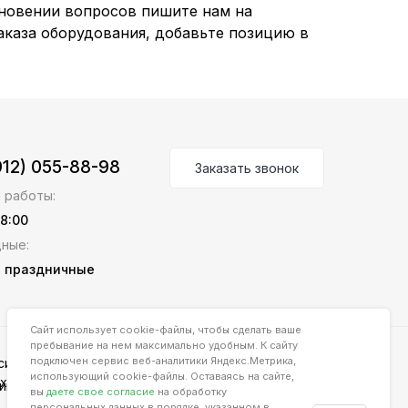
кновении вопросов пишите нам на
заказа оборудования, добавьте позицию в
912) 055-88-98
Заказать звонок
 работы:
18:00
ные:
с, праздничные
Сайт использует cookie-файлы, чтобы сделать ваше
пребывание на нем максимально удобным. К cайту
подключен сервис веб-аналитики Яндекс.Метрика,
сие на обработку персональных
использующий cookie-файлы. Оставаясь на сайте,
х
ика использования файлов cookies
вы
даете свое согласие
на обработку
персональных данных в порядке, указанном в