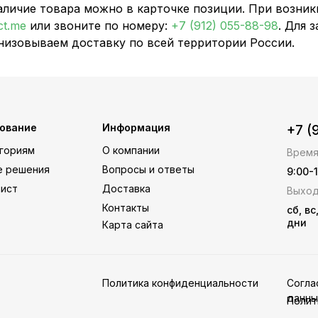
аличие товара можно в карточке позиции. При возни
ct.me
или звоните по номеру:
+7 (912) 055-88-98
. Для 
низовываем доставку по всей территории России.
ование
Информация
+7 (
егориям
О компании
Время
е решения
Вопросы и ответы
9:00-
лист
Доставка
Выход
Контакты
сб, в
дни
Карта сайта
Политика конфиденциальности
Согла
данны
Полит