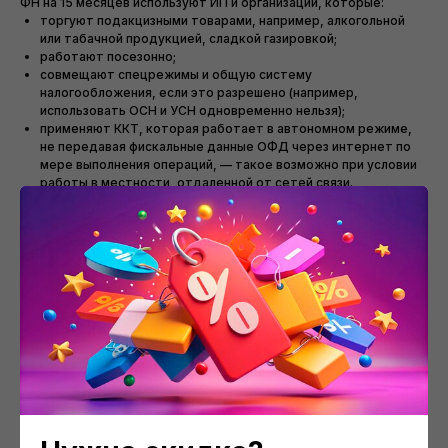
ФН на 15 месяцев используют ИП и организации, которые:
торгуют подакцизными товарами, например, алкогольной
или табачной продукцией, сладкой газировкой;
работают посезонно;
совмещают спецрежимы и общую систему
налогообложения, если это разрешено (например,
использовать ОСН и УСН одновременно нельзя);
применяют ККТ, которая работает в автономном режиме,
не передавая фискальные данные ОФД через интернет по
мере выполнения операций, — такое возможно при условии
работы в местности, отдаленной от сетей связи.
Смотрите также