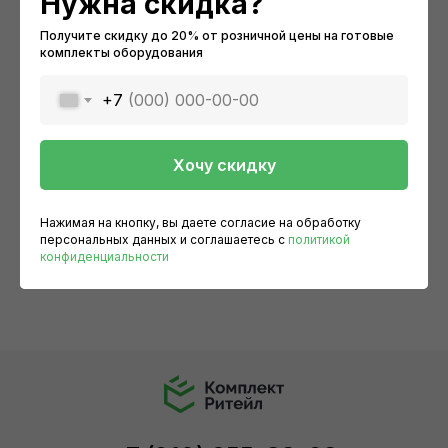
Нужна скидка?
Получите скидку до 20% от розничной цены на готовые
комплекты оборудования
+7
Хочу скидку
Оборудование
Время работы:
9:00-18:00
По категориям
Нажимая на кнопку, вы даете согласие на обработку
Выходные:
персональных данных и соглашаетесь c
политикой
Готовые решения
сб, вс, праздничные дни
Весы платформенные CAS HD-150
Де
конфиденциальности
Прайс-лист
17 500
р.
3
Карта сайта