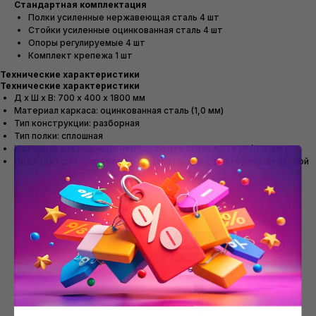
Стандартная комплектация
Полки усиленные нержавеющая сталь 4 шт
Стойки усиленные оцинкованная сталь 4 шт
Опоры регулируемые 4 шт
Комплект крепежа 1 шт
Технические характеристики
Технические характеристики
Д х Ш х В: 700 х 400 х 1800 мм
Материал каркаса: оцинкованная сталь (1,0 мм)
Тип конструкции: разборная
Тип полки: сплошная
Материал столешницы: нержавеющая сталь AISI 430 (0,8 мм.)
Подходит для: пищеблока, общепита, кафе, ресторана, столовой
Смотрите также