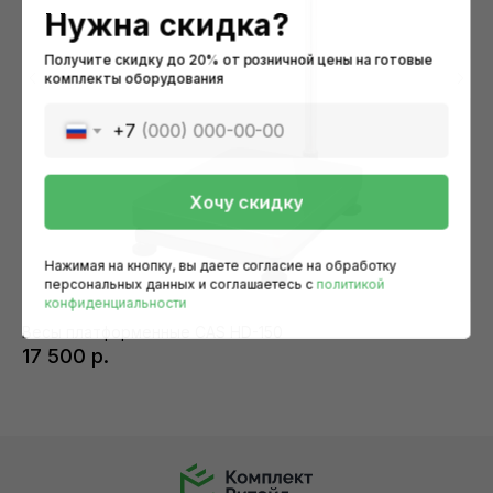
Нужна скидка?
Получите скидку до 20% от розничной цены на готовые
комплекты оборудования
+7
Хочу скидку
Оборудование
Время работы:
Нажимая на кнопку, вы даете согласие на обработку
9:00-18:00
персональных данных и соглашаетесь c
политикой
По категориям
Выходные:
конфиденциальности
Готовые решения
сб, вс, праздничные дни
Весы платформенные CAS HD-150
Ад
Прайс-лист
17 500
р.
4
Карта сайта