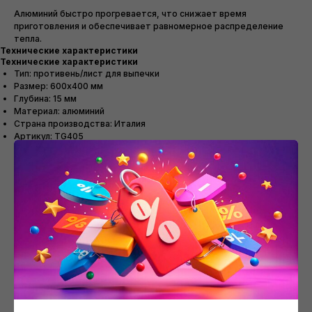
Алюминий быстро прогревается, что снижает время
приготовления и обеспечивает равномерное распределение
тепла.
Технические характеристики
Технические характеристики
Тип: противень/лист для выпечки
Размер: 600х400 мм
Глубина: 15 мм
Материал: алюминий
Страна производства: Италия
Артикул: TG405
Смотрите также