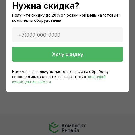
Нужна скидка?
Получите скидку до 20% от розничной цены на готовые
комплекты оборудования
+7(000)000-0000
Хочу скидку
Оборудование
Время работы:
Нажимая на кнопку, вы даете согласие на обработку
9:00-18:00
По категориям
персональных данных и соглашаетесь c
политикой
Выходные:
Конвекционная печь КЭП-5ПП
Ва
конфиденциальности
Готовые решения
сб, вс, праздничные дни
10
559 000
р.
Прайс-лист
12
Карта сайта